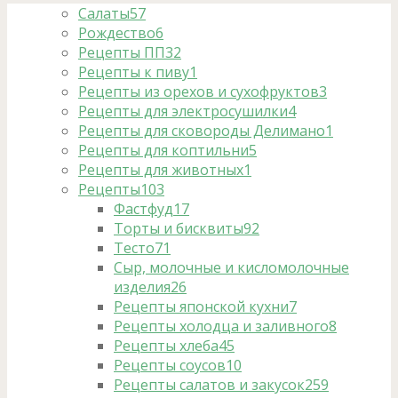
Салаты
57
Рождество
6
Рецепты ПП
32
Рецепты к пиву
1
Рецепты из орехов и сухофруктов
3
Рецепты для электросушилки
4
Рецепты для сковороды Делимано
1
Рецепты для коптильни
5
Рецепты для животных
1
Рецепты
103
Фастфуд
17
Торты и бисквиты
92
Тесто
71
Сыр, молочные и кисломолочные
изделия
26
Рецепты японской кухни
7
Рецепты холодца и заливного
8
Рецепты хлеба
45
Рецепты соусов
10
Рецепты салатов и закусок
259