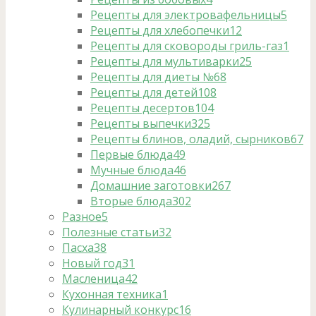
Рецепты для электровафельницы
5
Рецепты для хлебопечки
12
Рецепты для сковороды гриль-газ
1
Рецепты для мультиварки
25
Рецепты для диеты №6
8
Рецепты для детей
108
Рецепты десертов
104
Рецепты выпечки
325
Рецепты блинов, оладий, сырников
67
Первые блюда
49
Мучные блюда
46
Домашние заготовки
267
Вторые блюда
302
Разное
5
Полезные статьи
32
Пасха
38
Новый год
31
Масленица
42
Кухонная техника
1
Кулинарный конкурс
16