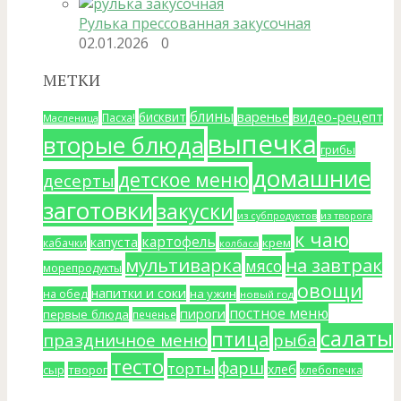
Рулька прессованная закусочная
02.01.2026
0
МЕТКИ
блины
варенье
видео-рецепт
бисквит
Пасха!
Масленица
выпечка
вторые блюда
грибы
домашние
детское меню
десерты
заготовки
закуски
из субпродуктов
из творога
к чаю
картофель
капуста
крем
кабачки
колбаса
мультиварка
на завтрак
мясо
морепродукты
овощи
напитки и соки
на ужин
на обед
новый год
постное меню
пироги
первые блюда
печенье
салаты
птица
праздничное меню
рыба
тесто
фарш
торты
хлеб
сыр
творог
хлебопечка