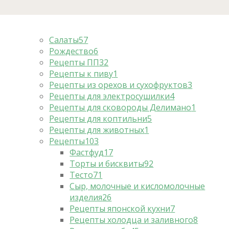
Салаты
57
Рождество
6
Рецепты ПП
32
Рецепты к пиву
1
Рецепты из орехов и сухофруктов
3
Рецепты для электросушилки
4
Рецепты для сковороды Делимано
1
Рецепты для коптильни
5
Рецепты для животных
1
Рецепты
103
Фастфуд
17
Торты и бисквиты
92
Тесто
71
Сыр, молочные и кисломолочные
изделия
26
Рецепты японской кухни
7
Рецепты холодца и заливного
8