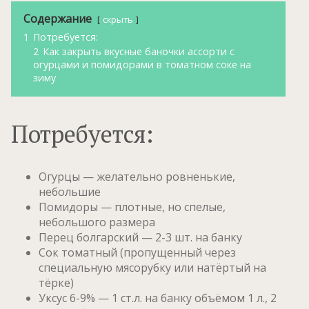
Содержание
скрыть
1
Потребуется:
2
Как закрыть вкусные баночки ассорти с
огурцами и помидорами в томатном соке на
зиму
Потребуется:
Огурцы — желательно ровненькие,
небольшие
Помидоры — плотные, но спелые,
небольшого размера
Перец болгарский — 2-3 шт. на банку
Сок томатный (пропущенный через
специальную мясорубку или натёртый на
тёрке)
Уксус 6-9% — 1 ст.л. на банку объёмом 1 л., 2