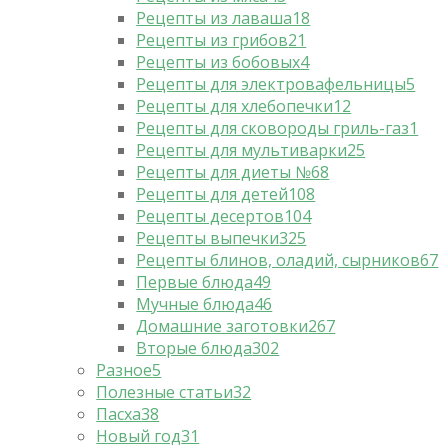
Рецепты из лаваша
18
Рецепты из грибов
21
Рецепты из бобовых
4
Рецепты для электровафельницы
5
Рецепты для хлебопечки
12
Рецепты для сковороды гриль-газ
1
Рецепты для мультиварки
25
Рецепты для диеты №6
8
Рецепты для детей
108
Рецепты десертов
104
Рецепты выпечки
325
Рецепты блинов, оладий, сырников
67
Первые блюда
49
Мучные блюда
46
Домашние заготовки
267
Вторые блюда
302
Разное
5
Полезные статьи
32
Пасха
38
Новый год
31