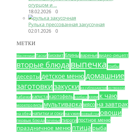
огурцом и …
18.02.2026
0
Рулька прессованная закусочная
02.01.2026
0
МЕТКИ
блины
варенье
видео-рецепт
бисквит
Пасха!
Масленица
выпечка
вторые блюда
грибы
домашние
детское меню
десерты
заготовки
закуски
из субпродуктов
из творога
к чаю
картофель
капуста
крем
кабачки
колбаса
мультиварка
на завтрак
мясо
морепродукты
овощи
напитки и соки
на ужин
на обед
новый год
постное меню
пироги
первые блюда
печенье
птица
праздничное меню
рыба