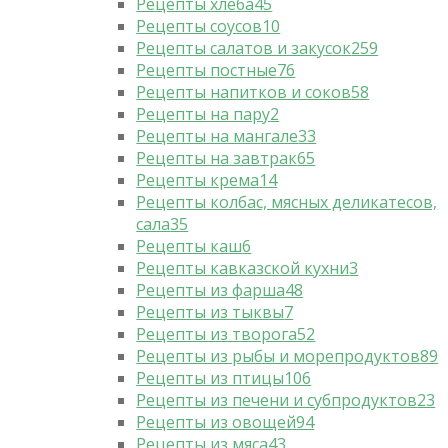
Рецепты хлеба
45
Рецепты соусов
10
Рецепты салатов и закусок
259
Рецепты постные
76
Рецепты напитков и соков
58
Рецепты на пару
2
Рецепты на мангале
33
Рецепты на завтрак
65
Рецепты крема
14
Рецепты колбас, мясных деликатесов,
сала
35
Рецепты каш
6
Рецепты кавказской кухни
3
Рецепты из фарша
48
Рецепты из тыквы
7
Рецепты из творога
52
Рецепты из рыбы и морепродуктов
89
Рецепты из птицы
106
Рецепты из печени и субпродуктов
23
Рецепты из овощей
94
Рецепты из мяса
43