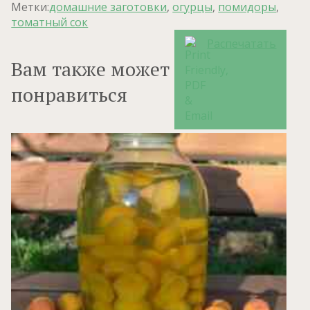
Метки:
домашние заготовки
,
огурцы
,
помидоры
,
томатный сок
Распечатать
Вам также может
понравиться