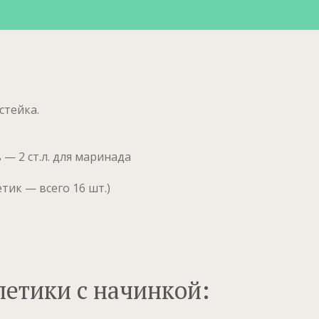
стейка.
— 2 ст.л. для маринада
етик — всего 16 шт.)
летики с начинкой: