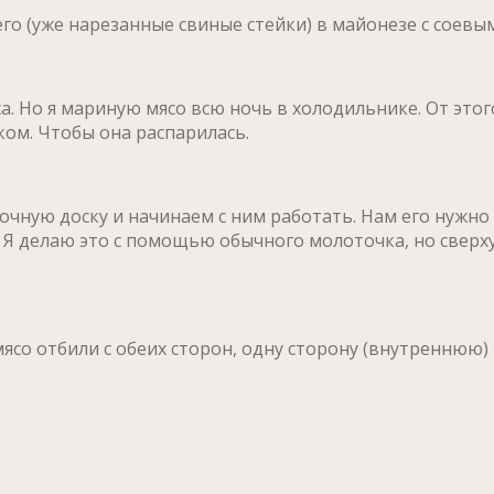
го (уже нарезанные свиные стейки) в майонезе с соевы
. Но я мариную мясо всю ночь в холодильнике. От этого
ом. Чтобы она распарилась.
очную доску и начинаем с ним работать. Нам его нужн
 Я делаю это с помощью обычного молоточка, но сверху
ы мясо отбили с обеих сторон, одну сторону (внутренню