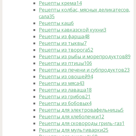
Рецепты крема
14
Рецепты колбас, мясных деликатесов,
сала
35
Рецепты каш
6
Рецепты кавказской кухни
3
Рецепты из фарша
48
Рецепты из тыквы
7
Рецепты из творога
52
Рецепты из рыбы и морепродуктов
89
Рецепты из птицы
106
Рецепты из печени и субпродуктов
23
Рецепты из овощей
94
Рецепты из мяса
43
Рецепты из лаваша
18
Рецепты из грибов
21
Рецепты из бобовых
4
Рецепты для электровафельницы
5
Рецепты для хлебопечки
12
Рецепты для сковороды гриль-газ
1
Рецепты для мультиварки
25