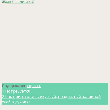
Содержание
скрыть
1
Потребуется:
2
Как приготовить вкусный, ноздрястый заливной
хлеб в духовке: