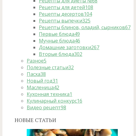
Рецепты для диеты №6
8
Рецепты для детей
108
Рецепты десертов
104
Рецепты выпечки
325
Рецепты блинов, оладий, сырников
67
Первые блюда
49
Мучные блюда
46
Домашние заготовки
267
Вторые блюда
302
Разное
5
Полезные статьи
32
Пасха
38
Новый год
31
Масленица
42
Кухонная техника
1
Кулинарный конкурс
16
Видео рецепт
98
НОВЫЕ СТАТЬИ