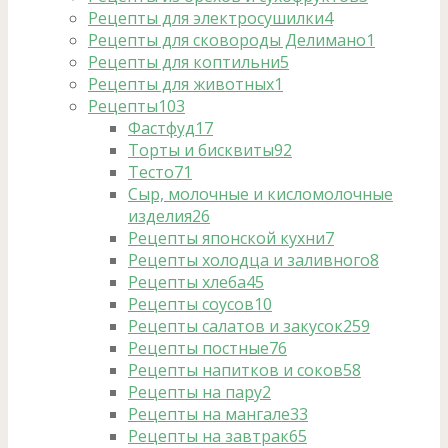
Рецепты для электросушилки
4
Рецепты для сковороды Делимано
1
Рецепты для коптильни
5
Рецепты для животных
1
Рецепты
103
Фастфуд
17
Торты и бисквиты
92
Тесто
71
Сыр, молочные и кисломолочные
изделия
26
Рецепты японской кухни
7
Рецепты холодца и заливного
8
Рецепты хлеба
45
Рецепты соусов
10
Рецепты салатов и закусок
259
Рецепты постные
76
Рецепты напитков и соков
58
Рецепты на пару
2
Рецепты на мангале
33
Рецепты на завтрак
65