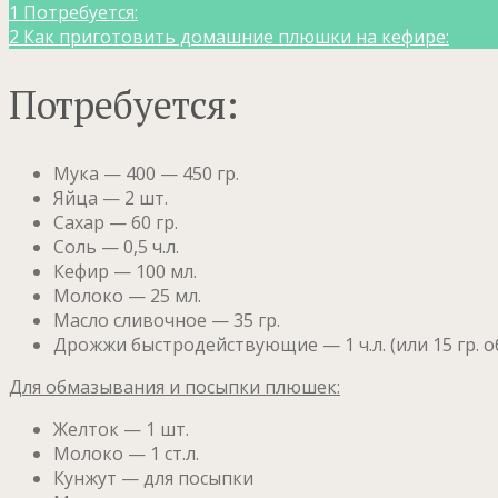
1
Потребуется:
2
Как приготовить домашние плюшки на кефире:
Потребуется:
Мука — 400 — 450 гр.
Яйца — 2 шт.
Сахар — 60 гр.
Соль — 0,5 ч.л.
Кефир — 100 мл.
Молоко — 25 мл.
Масло сливочное — 35 гр.
Дрожжи быстродействующие — 1 ч.л. (или 15 гр. 
Для обмазывания и посыпки плюшек:
Желток — 1 шт.
Молоко — 1 ст.л.
Кунжут — для посыпки