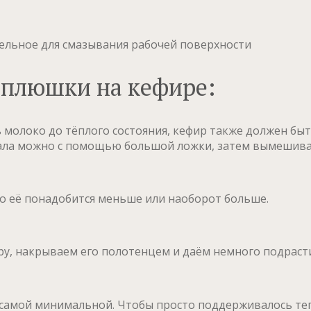
тельное для смазывания рабочей поверхности
 плюшки на кефире:
 молоко до тёплого состояния, кефир также должен б
чала можно с помощью большой ложки, затем вымешива
но её понадобится меньше или наоборот больше.
ру, накрываем его полотенцем и даём немного подраст
у самой минимальной.
Чтобы просто поддерживалось те