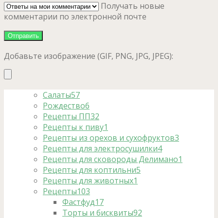
Получать новые
комментарии по электронной почте
Добавьте изображение (GIF, PNG, JPG, JPEG):
Салаты
57
Рождество
6
Рецепты ПП
32
Рецепты к пиву
1
Рецепты из орехов и сухофруктов
3
Рецепты для электросушилки
4
Рецепты для сковороды Делимано
1
Рецепты для коптильни
5
Рецепты для животных
1
Рецепты
103
Фастфуд
17
Торты и бисквиты
92