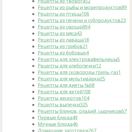
Рецепты из творога
52
Рецепты из рыбы и морепродуктов
89
Рецепты из птицы
106
Рецепты из печени и субпродуктов
23
Рецепты из овощей
94
Рецепты из мяса
43
Рецепты из лаваша
18
Рецепты из грибов
21
Рецепты из бобовых
4
Рецепты для электровафельницы
5
Рецепты для хлебопечки
12
Рецепты для сковороды гриль-газ
1
Рецепты для мультиварки
25
Рецепты для диеты №6
8
Рецепты для детей
108
Рецепты десертов
104
Рецепты выпечки
325
Рецепты блинов, оладий, сырников
67
Первые блюда
49
Мучные блюда
46
Домашние заготовки
267