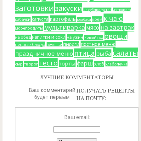
заготовки
закуски
из субпродуктов
из творога
к чаю
картофель
капуста
крем
кабачки
колбаса
мультиварка
на завтрак
мясо
морепродукты
овощи
напитки и соки
на ужин
на обед
новый год
постное меню
пироги
первые блюда
печенье
салаты
птица
праздничное меню
рыба
тесто
фарш
торты
хлеб
сыр
творог
хлебопечка
ЛУЧШИЕ КОММЕНТАТОРЫ
Ваш комментарий
ПОЛУЧАТЬ РЕЦЕПТЫ
будет первым
НА ПОЧТУ:
Ваш email: