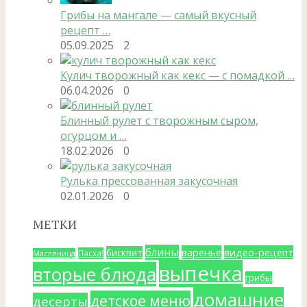
Грибы на мангале — самый вкусный
рецепт …
05.09.2025
2
Кулич творожный как кекс — с помадкой …
06.04.2026
0
Блинный рулет с творожным сыром,
огурцом и …
18.02.2026
0
Рулька прессованная закусочная
02.01.2026
0
МЕТКИ
блины
варенье
видео-рецепт
бисквит
Пасха!
Масленица
выпечка
вторые блюда
грибы
домашние
детское меню
десерты