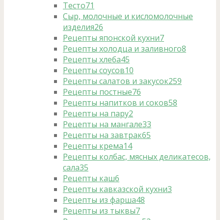
Тесто
71
Сыр, молочные и кисломолочные
изделия
26
Рецепты японской кухни
7
Рецепты холодца и заливного
8
Рецепты хлеба
45
Рецепты соусов
10
Рецепты салатов и закусок
259
Рецепты постные
76
Рецепты напитков и соков
58
Рецепты на пару
2
Рецепты на мангале
33
Рецепты на завтрак
65
Рецепты крема
14
Рецепты колбас, мясных деликатесов,
сала
35
Рецепты каш
6
Рецепты кавказской кухни
3
Рецепты из фарша
48
Рецепты из тыквы
7