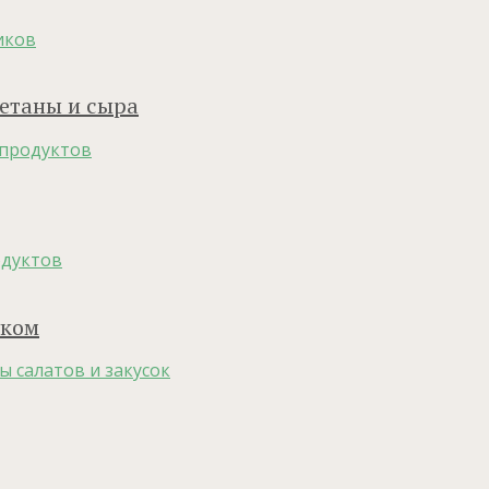
иков
метаны и сыра
бпродуктов
одуктов
уком
ы салатов и закусок