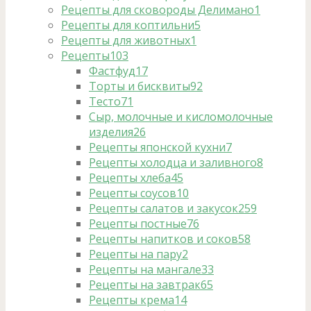
Рецепты для сковороды Делимано
1
Рецепты для коптильни
5
Рецепты для животных
1
Рецепты
103
Фастфуд
17
Торты и бисквиты
92
Тесто
71
Сыр, молочные и кисломолочные
изделия
26
Рецепты японской кухни
7
Рецепты холодца и заливного
8
Рецепты хлеба
45
Рецепты соусов
10
Рецепты салатов и закусок
259
Рецепты постные
76
Рецепты напитков и соков
58
Рецепты на пару
2
Рецепты на мангале
33
Рецепты на завтрак
65
Рецепты крема
14