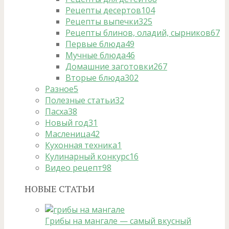
Рецепты десертов
104
Рецепты выпечки
325
Рецепты блинов, оладий, сырников
67
Первые блюда
49
Мучные блюда
46
Домашние заготовки
267
Вторые блюда
302
Разное
5
Полезные статьи
32
Пасха
38
Новый год
31
Масленица
42
Кухонная техника
1
Кулинарный конкурс
16
Видео рецепт
98
НОВЫЕ СТАТЬИ
Грибы на мангале — самый вкусный