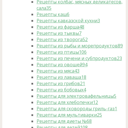
Рецепты колбас, мясных деликатесов,
сала
35
Рецепты каш
6
Рецепты кавказской кухни
3
Рецепты из фарша
48
Рецепты из тыквы
7
Рецепты из творога
52
Рецепты из рыбы и морепродуктов
89
Рецепты из птицы
106
Рецепты из печени и субпродуктов
23
Рецепты из овощей
94
Рецепты из мяса
43
Рецепты из лаваша
18
Рецепты из грибов
21
Рецепты из бобовых
4
Рецепты для электровафельницы
5
Рецепты для хлебопечки
12
Рецепты для сковороды гриль-газ
1
Рецепты для мультиварки
25
Рецепты для диеты №6
8
Рецепты для детей
108