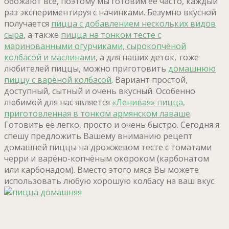
обожают все, поэтому мы готовим её часто, каждый
раз экспериментируя с начинками. Безумно вкусной
получается
пицца с добавлением нескольких видов
сыра
, а также
пицца на тонком тесте с
маринованными огурчиками, сырокопчёной
колбасой и маслинами
, а для наших деток, тоже
любителей пиццы, можно приготовить
домашнюю
пиццу с варёной колбасой
. Вариант простой,
доступный, сытный и очень вкусный. Особенно
любимой для нас является
«Ленивая» пицца,
приготовленная в тонком армянском лаваше
.
Готовить её легко, просто и очень быстро. Сегодня я
спешу предложить Вашему вниманию рецепт
домашней пиццы на дрожжевом тесте с томатами
черри и варёно-копчёным окороком (карбонатом
или карбонадом). Вместо этого мяса Вы можете
использовать любую хорошую колбасу на ваш вкус.