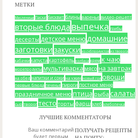
МЕТКИ
блины
варенье
видео-рецепт
бисквит
Пасха!
Масленица
выпечка
вторые блюда
грибы
домашние
детское меню
десерты
заготовки
закуски
из субпродуктов
из творога
к чаю
картофель
капуста
крем
кабачки
колбаса
мультиварка
на завтрак
мясо
морепродукты
овощи
напитки и соки
на ужин
на обед
новый год
постное меню
пироги
первые блюда
печенье
салаты
птица
праздничное меню
рыба
тесто
фарш
торты
хлеб
сыр
творог
хлебопечка
ЛУЧШИЕ КОММЕНТАТОРЫ
Ваш комментарий
ПОЛУЧАТЬ РЕЦЕПТЫ
будет первым
НА ПОЧТУ: