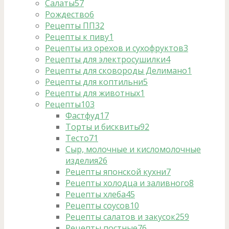
Салаты
57
Рождество
6
Рецепты ПП
32
Рецепты к пиву
1
Рецепты из орехов и сухофруктов
3
Рецепты для электросушилки
4
Рецепты для сковороды Делимано
1
Рецепты для коптильни
5
Рецепты для животных
1
Рецепты
103
Фастфуд
17
Торты и бисквиты
92
Тесто
71
Сыр, молочные и кисломолочные
изделия
26
Рецепты японской кухни
7
Рецепты холодца и заливного
8
Рецепты хлеба
45
Рецепты соусов
10
Рецепты салатов и закусок
259
Рецепты постные
76