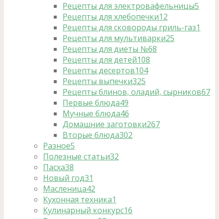
Рецепты для электровафельницы
5
Рецепты для хлебопечки
12
Рецепты для сковороды гриль-газ
1
Рецепты для мультиварки
25
Рецепты для диеты №6
8
Рецепты для детей
108
Рецепты десертов
104
Рецепты выпечки
325
Рецепты блинов, оладий, сырников
67
Первые блюда
49
Мучные блюда
46
Домашние заготовки
267
Вторые блюда
302
Разное
5
Полезные статьи
32
Пасха
38
Новый год
31
Масленица
42
Кухонная техника
1
Кулинарный конкурс
16