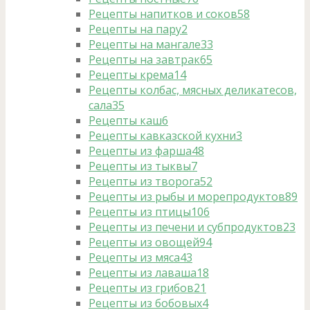
Рецепты напитков и соков
58
Рецепты на пару
2
Рецепты на мангале
33
Рецепты на завтрак
65
Рецепты крема
14
Рецепты колбас, мясных деликатесов,
сала
35
Рецепты каш
6
Рецепты кавказской кухни
3
Рецепты из фарша
48
Рецепты из тыквы
7
Рецепты из творога
52
Рецепты из рыбы и морепродуктов
89
Рецепты из птицы
106
Рецепты из печени и субпродуктов
23
Рецепты из овощей
94
Рецепты из мяса
43
Рецепты из лаваша
18
Рецепты из грибов
21
Рецепты из бобовых
4