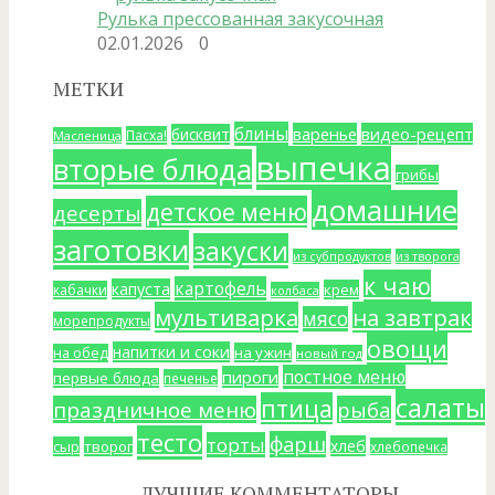
Рулька прессованная закусочная
02.01.2026
0
МЕТКИ
блины
варенье
видео-рецепт
бисквит
Пасха!
Масленица
выпечка
вторые блюда
грибы
домашние
детское меню
десерты
заготовки
закуски
из субпродуктов
из творога
к чаю
картофель
капуста
крем
кабачки
колбаса
мультиварка
на завтрак
мясо
морепродукты
овощи
напитки и соки
на ужин
на обед
новый год
постное меню
пироги
первые блюда
печенье
салаты
птица
праздничное меню
рыба
тесто
фарш
торты
хлеб
сыр
творог
хлебопечка
ЛУЧШИЕ КОММЕНТАТОРЫ